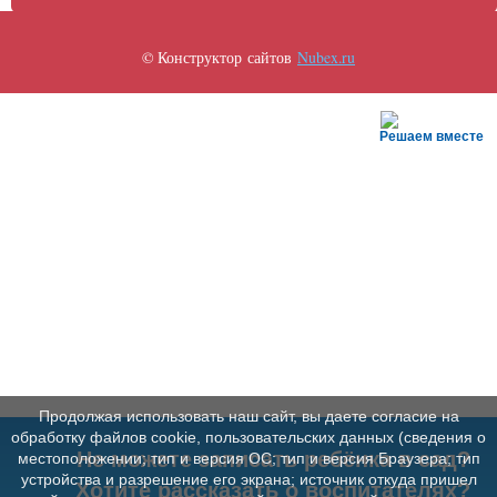
© Конструктор сайтов
Nubex.ru
Решаем вместе
Продолжая использовать наш сайт, вы даете согласие на
обработку файлов cookie, пользовательских данных (сведения о
Не можете записать ребёнка в сад?
местоположении; тип и версия ОС; тип и версия Браузера; тип
устройства и разрешение его экрана; источник откуда пришел
Хотите рассказать о воспитателях?