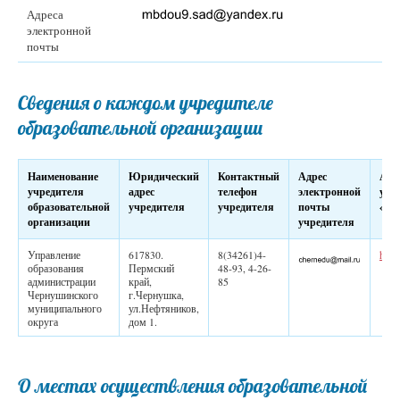
Адреса
электронной
почты
Сведения о каждом учредителе
образовательной организации
Наименование
Юридический
Контактный
Адрес
Адр
учредителя
адрес
телефон
электронной
учр
образовательной
учредителя
учредителя
почты
«Ин
организации
учредителя
Управление
617830.
8(34261)4-
http
образования
Пермский
48-93, 4-26-
администрации
край,
85
Чернушинского
г.Чернушка,
муниципального
ул.Нефтяников,
округа
дом 1.
О местах осуществления образовательной