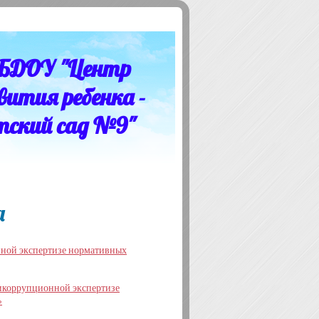
БДОУ "Центр
вития ребенка -
тский сад №9"
а
нной экспертизе нормативных
тикоррупционной экспертизе
»