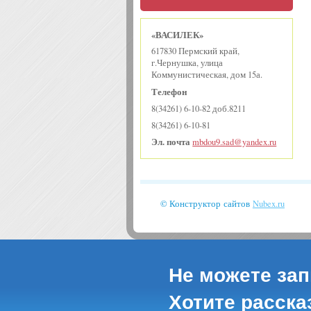
«ВАСИЛЕК»
617830 Пермский край,
г.Чернушка, улица
Коммунистическая, дом 15а.
Телефон
8(34261) 6-10-82 доб.8211
8(34261) 6-10-81
Эл. почта
mbdou9.sad@yandex.ru
© Конструктор сайтов
Nubex.ru
Не можете зап
Хотите расска