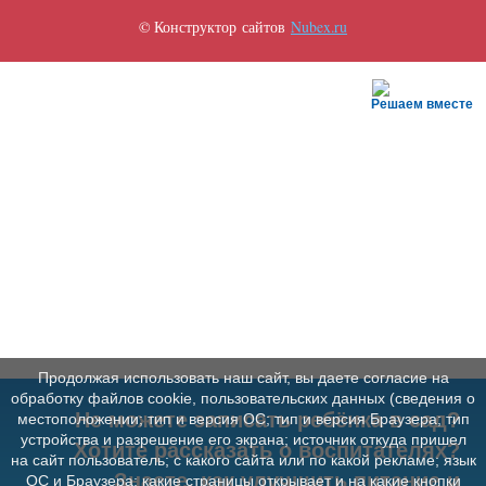
© Конструктор сайтов
Nubex.ru
Решаем вместе
Продолжая использовать наш сайт, вы даете согласие на
обработку файлов cookie, пользовательских данных (сведения о
Не можете записать ребёнка в сад?
местоположении; тип и версия ОС; тип и версия Браузера; тип
устройства и разрешение его экрана; источник откуда пришел
Хотите рассказать о воспитателях?
на сайт пользователь; с какого сайта или по какой рекламе; язык
Знаете, как улучшить питание и
ОС и Браузера; какие страницы открывает и на какие кнопки