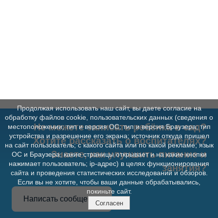
Продолжая использовать наш сайт, вы даете согласие на
обработку файлов cookie, пользовательских данных (сведения о
Не можете записать ребёнка в сад?
местоположении; тип и версия ОС; тип и версия Браузера; тип
устройства и разрешение его экрана; источник откуда пришел
Хотите рассказать о воспитателях?
на сайт пользователь; с какого сайта или по какой рекламе; язык
Знаете, как улучшить питание и
ОС и Браузера; какие страницы открывает и на какие кнопки
нажимает пользователь; ip-адрес) в целях функционирования
занятия?
сайта и проведения статистических исследований и обзоров.
Если вы не хотите, чтобы ваши данные обрабатывались,
покиньте сайт.
Написать сообщение
Согласен