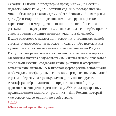
Сегодня, 11 июня, в преддверии праздника «Дня России»
педагоги МБДОУ «ЦРР – детский сад №9» постарались как
можно больше рассказать детям об этой значимой для страны
дате. Дети старших и подготовительных групп в рамках
торжественного мероприятия исполнили гимн России и
рассказали о государственных символах: флаге и гербе, прочли
стихотворения о Родине приняли участие в флешмобе.
В ходе разговора с педагогами, говорили о традициях нашей
страны, о многообразии народов и культур. Это помогли им
лучше понять, насколько велика и уникальна наша Родина.
В группах же развернулась настоящая творческая мастерская.
Маленькие мастера с удовольствием изготавливали браслеты с
символами России, создавали яркие рисунки и оформляли
тематические плакаты. А в игровой форме ребята вспоминали
и обсуждали неофициальные, но такие родные символы нашей
страны – березку, матрешку, самовар и многое другое.
Атмосфера добра, единства и гордости за свою Родину,
царившая в этот день в детском саду №9, стала прекрасным
предвкушением главного праздника – Дня России, который
уже совсем скоро отметят по всей стране.
#ГДО
#ДвижениеПервыхЧернушка