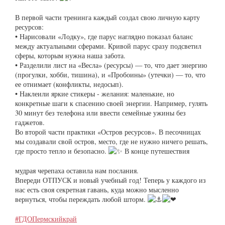
В первой части тренинга каждый создал свою личную карту
ресурсов:
• Нарисовали «Лодку», где парус наглядно показал баланс
между актуальными сферами. Кривой парус сразу подсветил
сферы, которым нужна наша забота.
• Разделили лист на «Весла» (ресурсы) — то, что дает энергию
(прогулки, хобби, тишина), и «Пробоины» (утечки) — то, что
ее отнимает (конфликты, недосып).
• Наклеили яркие стикеры - желания: маленькие, но
конкретные шаги к спасению своей энергии. Например, гулять
30 минут без телефона или ввести семейные ужины без
гаджетов.
Во второй части практики «Остров ресурсов». В песочницах
мы создавали свой остров, место, где не нужно ничего решать,
где просто тепло и безопасно.
В конце путешествия
мудрая черепаха оставила нам послания.
Впереди ОТПУСК и новый учебный год! Теперь у каждого из
нас есть своя секретная гавань, куда можно мысленно
вернуться, чтобы переждать любой шторм.
#ГДОПермскийкрай