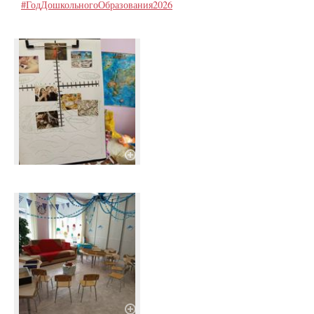
#ГодДошкольногоОбразования2026