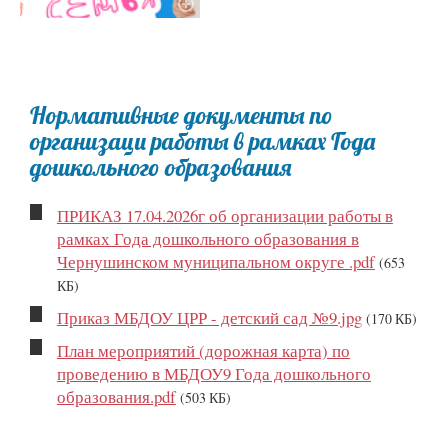
Нормативные документы по
организаци работы в рамках Года
дошкольного образования
ПРИКАЗ 17.04.2026г об организации работы в
рамках Года дошкольного образования в
Чернушинском муниципальном округе .pdf
(653
КБ)
Приказ МБДОУ ЦРР - детский сад №9.jpg
(170 КБ)
План мероприятий (дорожная карта) по
проведению в МБДОУ9 Года дошкольного
образования.pdf
(503 КБ)