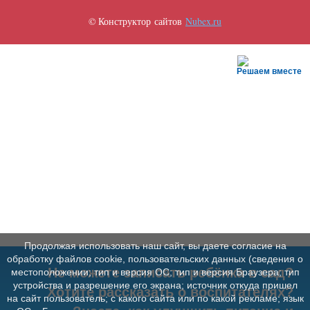
© Конструктор сайтов
Nubex.ru
Решаем вместе
Продолжая использовать наш сайт, вы даете согласие на
обработку файлов cookie, пользовательских данных (сведения о
Не можете записать ребёнка в сад?
местоположении; тип и версия ОС; тип и версия Браузера; тип
устройства и разрешение его экрана; источник откуда пришел
Хотите рассказать о воспитателях?
на сайт пользователь; с какого сайта или по какой рекламе; язык