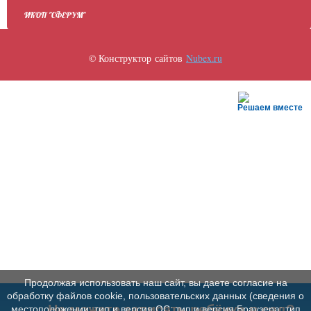
ИКОП "СФЕРУМ"
© Конструктор сайтов
Nubex.ru
Решаем вместе
Продолжая использовать наш сайт, вы даете согласие на
обработку файлов cookie, пользовательских данных (сведения о
Не можете записать ребёнка в сад?
местоположении; тип и версия ОС; тип и версия Браузера; тип