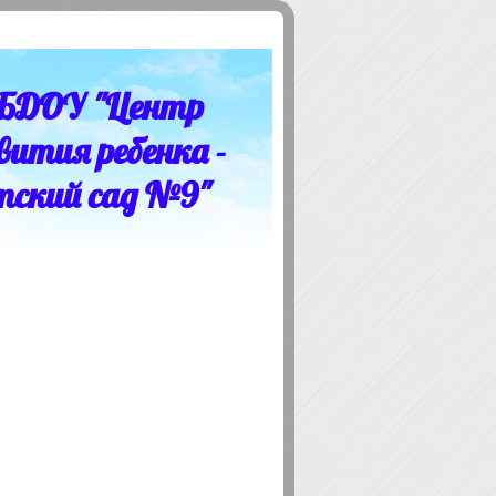
БДОУ "Центр
вития ребенка -
тский сад №9"