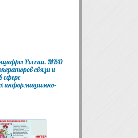
инцифры России, МВД
ператоров связи и
 сфере
их информационно-