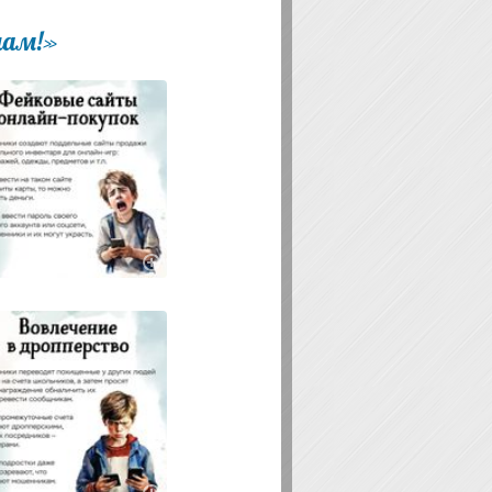
лам!»