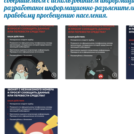
совершаемым с использованием информаци
разработаны информационно-разъяснител
правовому просвещению населения.