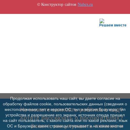
© Конструктор сайтов
Nubex.ru
Решаем вместе
Продолжая использовать наш сайт, вы даете согласие на
обработку файлов cookie, пользовательских данных (сведения о
Не можете записать ребёнка в сад?
местоположении; тип и версия ОС; тип и версия Браузера; тип
устройства и разрешение его экрана; источник откуда пришел
Хотите рассказать о воспитателях?
на сайт пользователь; с какого сайта или по какой рекламе; язык
Знаете, как улучшить питание и
ОС и Браузера; какие страницы открывает и на какие кнопки