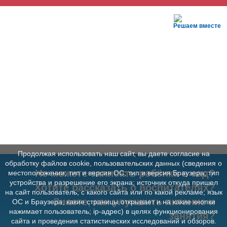
Решаем вместе
Продолжая использовать наш сайт, вы даете согласие на
обработку файлов cookie, пользовательских данных (сведения о
Не можете записать ребёнка в сад?
местоположении; тип и версия ОС; тип и версия Браузера; тип
устройства и разрешение его экрана; источник откуда пришел
Хотите рассказать о воспитателях?
на сайт пользователь; с какого сайта или по какой рекламе; язык
Знаете, как улучшить питание и
ОС и Браузера; какие страницы открывает и на какие кнопки
нажимает пользователь; ip-адрес) в целях функционирования
занятия?
сайта и проведения статистических исследований и обзоров.