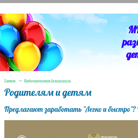
М
раз
де
Главная
→
Информационная безопасность
Родителям и детям
Предлагают заработать "Легко и быстро"?