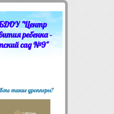
БДОУ "Центр
вития ребенка -
тский сад №9"
 Кто такие дропперы?